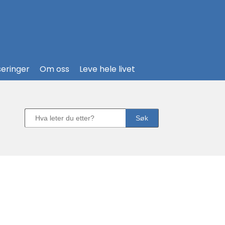
seringer
Om oss
Leve hele livet
Søk
Søk
etter
produkter...