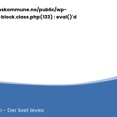
pskommune.no/public/wp-
ck.class.php(133) : eval()'d
 Der livet leves