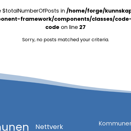
le $totalNumberOfPosts in
/home/forge/kunnska
onent-framework/components/classes/code-blo
code
on line
27
Sorry, no posts matched your criteria.
Kommunen -
munen
Nettverk