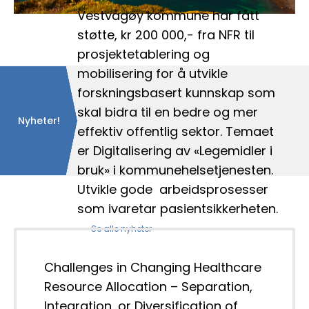
Vestvågøy kommune har fått 
støtte, kr 200 000,- fra NFR til 
prosjektetablering og 
mobilisering for å utvikle 
forskningsbasert kunnskap som 
skal bidra til en bedre og mer 
Nyheter!
effektiv offentlig sektor. Temaet 
er Digitalisering av «Legemidler i 
bruk» i kommunehelsetjenesten. 
Utvikle gode  arbeidsprosesser 
som ivaretar pasientsikkerheten.
Se alle nyheter
Challenges in Changing Healthcare
Resource Allocation – Separation,
Integration, or Diversification of