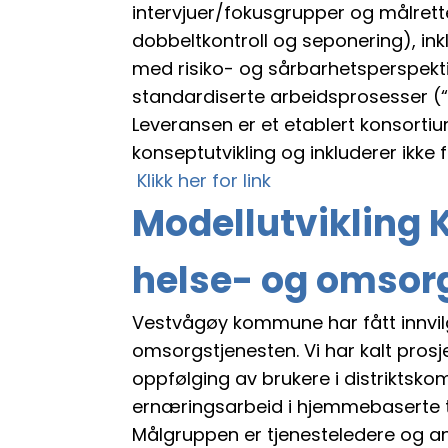
intervjuer/fokusgrupper og målrett
dobbeltkontroll og seponering), in
med risiko- og sårbarhetsperspektiv 
standardiserte arbeidsprosesser (“
Leveransen er et etablert konsorti
konseptutvikling og inkluderer ikke f
Klikk her for link
Modellutvikling 
helse- og omsor
Vestvågøy kommune har fått innvilge
omsorgstjenesten. Vi har kalt prosj
oppfølging av brukere i distriktsk
ernæringsarbeid i hjemmebaserte tj
Målgruppen er tjenesteledere og an