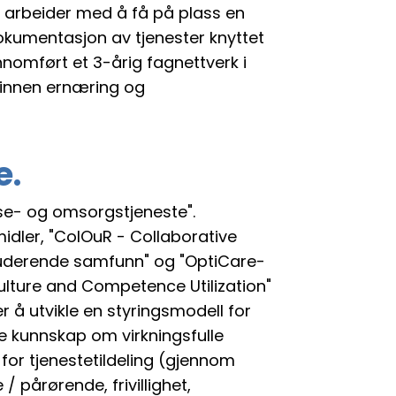
arbeider med å få på plass en
g dokumentasjon av tjenester knyttet
nomført et 3-årig fagnettverk i
 innen ernæring og
e.
lse- og omsorgstjeneste".
idler, "ColOuR - Collaborative
kluderende samfunn" og "OptiCare-
ulture and Competence Utilization"
å utvikle en styringsmodell for
e kunnskap om virkningsfulle
for tjenestetildeling (gjennom
pårørende, frivillighet,