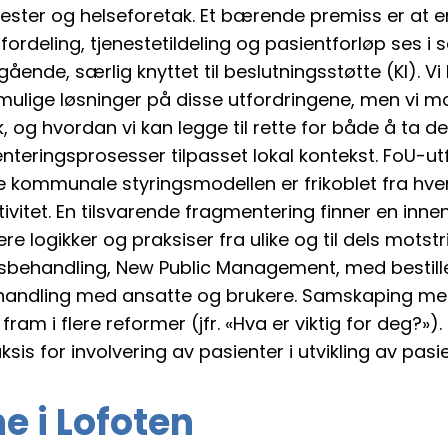
ter og helseforetak. Et bærende premiss er at en
sfordeling, tjenestetildeling og pasientforløp ses 
ende, særlig knyttet til beslutningsstøtte (KI). Vi 
ulige løsninger på disse utfordringene, men vi 
k, og hvordan vi kan legge til rette for både å ta 
teringsprosesser tilpasset lokal kontekst. FoU-utf
e kommunale styringsmodellen er frikoblet fra hver
ivitet. En tilsvarende fragmentering finner en innenf
re logikker og praksiser fra ulike og til dels mots
sbehandling, New Public Management, med bestill
andling med ansatte og brukere. Samskaping med,
fram i flere reformer (jfr. «Hva er viktig for deg?»).
s for involvering av pasienter i utvikling av pasi
 i Lofoten