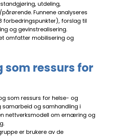
tandgjøring, utdeling,
er/pårørende. Funnene analyseres
 forbedringspunkter), forslag til
ng og gevinstrealisering.
et omfatter mobilisering og
g som ressurs for
log som ressurs for helse- og
lig samarbeid og samhandling i
v en nettverksmodell om ernæring og
g.
gruppe er brukere av de