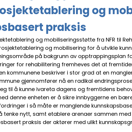
osjektetablering og mobi
sbasert praksis
etablering og mobiliseringsstøtte fra NFR til Reha
ektetablering og mobilisering for å utvikle kunn
tsningsområde på bakgrunn av opptrappingsplan for h
inger for rehabilitering fremheves det at fremtiden
n kommunene beskriver i stor grad at en mangler k
mmune gjennomfører nå en radikal endringsprose
eg til å kunne ivareta dagens og fremtidens behov
 med denne enheten er å sikre innbyggerne en bære
 utfordringer i så måte er manglende kunnskapsbase
 å tenke nytt, samt etablere arenaer sammen med
kapsbasert praksis der aktører med ulikt kunnskaps