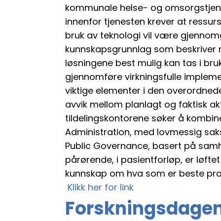
kommunale helse- og omsorgstjenes
innenfor tjenesten krever at ressur
bruk av teknologi vil være gjennomgå
kunnskapsgrunnlag som beskriver m
løsningene best mulig kan tas i bru
gjennomføre virkningsfulle implemen
viktige elementer i den overordned
avvik mellom planlagt og faktisk akt
tildelingskontorene søker å kombine
Administration, med lovmessig sak
Public Governance, basert på samh
pårørende, i pasientforløp, er løftet 
kunnskap om hva som er beste praksi
Klikk her for link
Forskningsdagene