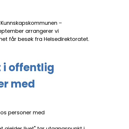
om: Kunnskapskommunen –
eptember arrangerer vi
t får besøk fra Helsedirektoratet.
i offentlig
ner med
 hos personer med
gjelder livet" tar utgangspunkt i