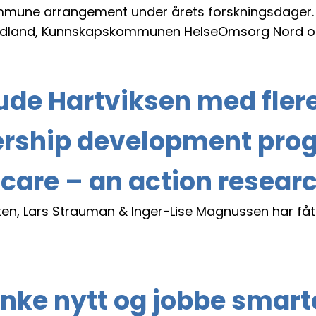
mmune arrangement under årets forskningsdager. 
Nordland, Kunnskapskommunen HelseOmsorg Nord og 
rude Hartviksen med fler
rship development prog
care – an action resear
ken, Lars Strauman & Inger-Lise Magnussen har fått 
tenke nytt og jobbe sma