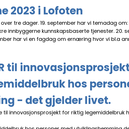
 2023 i Lofoten
år over tre dager. 19. september har vi temadag 
kre innbyggerne kunnskapsbaserte tjenester. 20. s
er har vi en fagdag om ernæring hvor vi bl.a anne
R til innovasjonsprosjekt 
egemiddelbruk hos perso
 - det gjelder livet.
til innovasjonsprosjekt for riktig legemiddelbruk
middelbruk hos personer med utviklingshemming det 