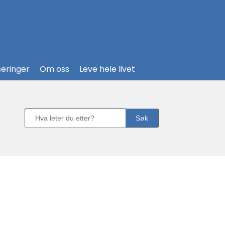
seringer
Om oss
Leve hele livet
Søk
Søk
etter
produkter...