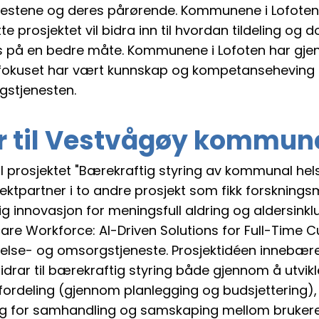
stene og deres pårørende. Kommunene i Lofoten 
ette prosjektet vil bidra inn til hvordan tildeling o
es på en bedre måte. Kommunene i Lofoten har gjen
r fokuset har vært kunnskap og kompetanseheving
gstjenesten.
r til Vestvågøy kommun
til prosjektet "Bærekraftig styring av kommunal he
partner i to andre prosjekt som fikk forskningsm
ig innovasjon for meningsfull aldring og aldersin
re Workforce: AI-Driven Solutions for Full-Time C
lse- og omsorgstjeneste. Prosjektidéen innebærer 
rar til bærekraftig styring både gjennom å utvikl
fordeling (gjennom planlegging og budsjettering), 
og for samhandling og samskaping mellom brukere / 