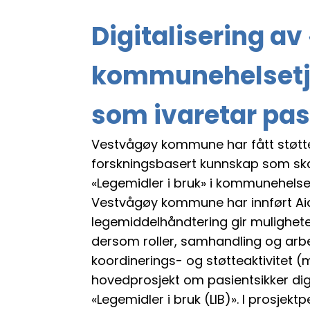
Digitalisering av
kommunehelsetje
som ivaretar pas
Vestvågøy kommune har fått støtte, k
forskningsbasert kunnskap som skal 
«Legemidler i bruk» i kommunehelse
Vestvågøy kommune har innført Aidn
legemiddelhåndtering gir muligheter
dersom roller, samhandling og arbei
koordinerings- og støtteaktivitet (
hovedprosjekt om pasientsikker dig
«Legemidler i bruk (LIB)». I prosj