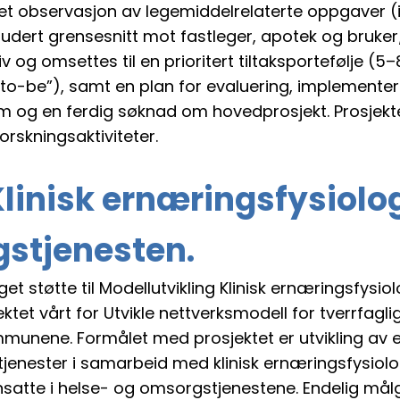
et observasjon av legemiddelrelaterte oppgaver (is
kludert grensesnitt mot fastleger, apotek og bruk
og omsettes til en prioritert tiltaksportefølje (5–8
to-be”), samt en plan for evaluering, implementeri
um og en ferdig søknad om hovedprosjekt. Prosjekt
orskningsaktiviteter.
Klinisk ernæringsfysiolo
gstjenesten.
t støtte til Modellutvikling Klinisk ernæringsfysio
ektet vårt for Utvikle nettverksmodell for tverrfag
ommunene. Formålet med prosjektet er utvikling a
enester i samarbeid med klinisk ernæringsfysiolo
satte i helse- og omsorgstjenestene. Endelig mål