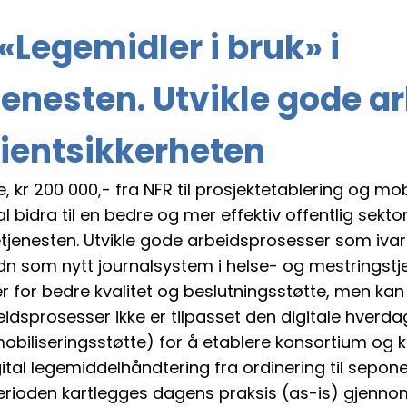
 «Legemidler i bruk» i
nesten. Utvikle gode a
ientsikkerheten
r 200 000,- fra NFR til prosjektetablering og mobil
bidra til en bedre og mer effektiv offentlig sektor
tjenesten. Utvikle gode arbeidsprosesser som ivar
 som nytt journalsystem i helse- og mestringstjen
 for bedre kvalitet og beslutningsstøtte, men kan
dsprosesser ikke er tilpasset den digitale hverdag
mobiliseringsstøtte) for å etablere konsortium og
ital legemiddelhåndtering fra ordinering til sepo
ektperioden kartlegges dagens praksis (as-is) gjen